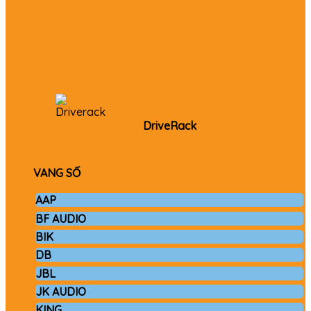
DriveRack
VANG SỐ
AAP
BF AUDIO
BIK
DB
JBL
JK AUDIO
KING