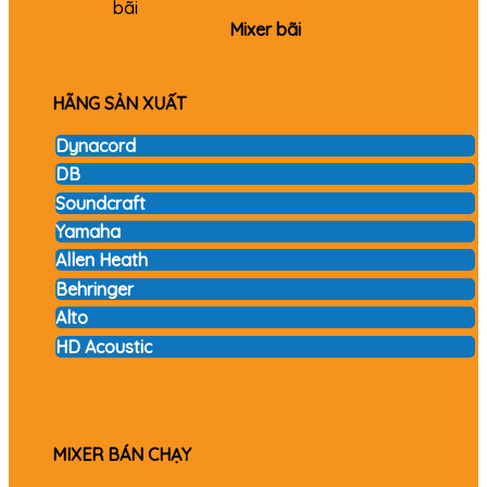
Mixer bãi
HÃNG SẢN XUẤT
Dynacord
DB
Soundcraft
Yamaha
Allen Heath
Behringer
Alto
HD Acoustic
MIXER BÁN CHẠY