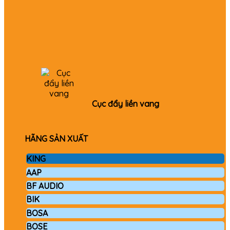
Cục đẩy liền vang
HÃNG SẢN XUẤT
KING
AAP
BF AUDIO
BIK
BOSA
BOSE