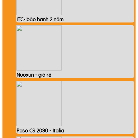
ITC- bảo hành 2 năm
Nuoxun - giá rẻ
Paso CS 2080 - Italia