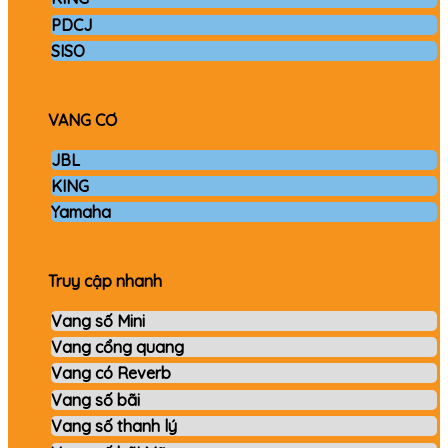
PDCJ
SISO
VANG CƠ
JBL
KING
Yamaha
Truy cập nhanh
Vang số Mini
Vang cổng quang
Vang có Reverb
Vang số bãi
Vang số thanh lý