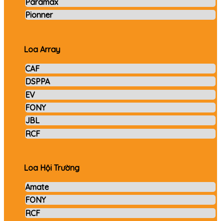
Paramax
Pionner
Loa Array
CAF
DSPPA
EV
FONY
JBL
RCF
Loa Hội Trường
Amate
FONY
RCF