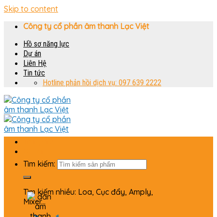
Skip to content
Công ty cổ phần âm thanh Lạc Việt
Hồ sơ năng lực
Dự án
Liên Hệ
Tin tức
Hotline phản hồi dịch vụ: 097 639 2222
Trang chủ
Bộ dàn
Tìm kiếm:
Tìm kiếm nhiều: Loa, Cục đẩy, Amply,
Mixer...