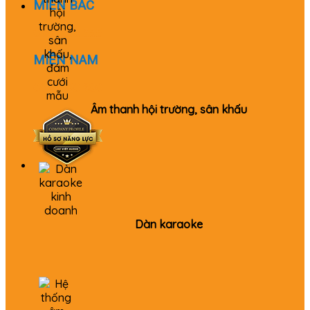
MIỀN BẮC
0982 655 355
MIỀN NAM
0979 520 980
Âm thanh hội trường, sân khấu
Dàn karaoke