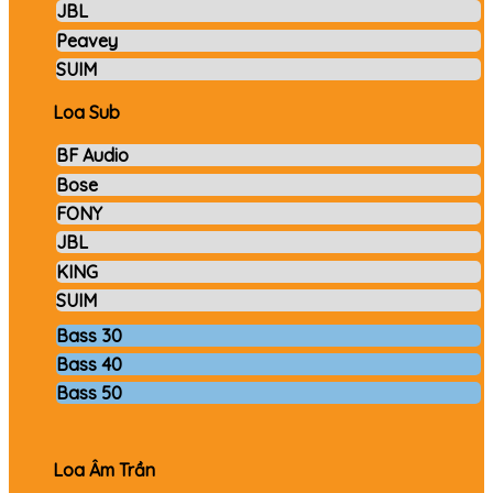
JBL
Peavey
SUIM
Loa Sub
BF Audio
Bose
FONY
JBL
KING
SUIM
Bass 30
Bass 40
Bass 50
Loa Âm Trần