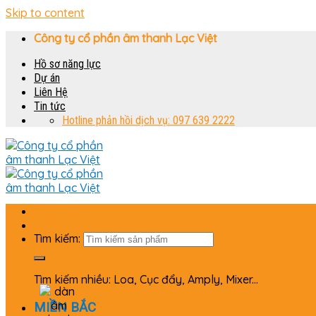
Skip to content
Công ty cổ phần âm thanh Lạc Việt
Hồ sơ năng lực
Dự án
Liên Hệ
Tin tức
Hotline phản hồi dịch vụ: 097 639 2222
Trang chủ
Bộ dàn
Tìm kiếm:
Tìm kiếm nhiều: Loa, Cục đẩy, Amply, Mixer...
MIỀN BẮC