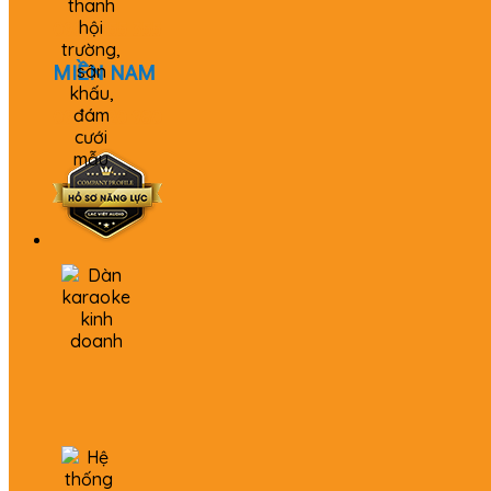
0982 655 355
MIỀN NAM
0979 520 980