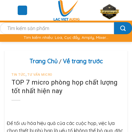
Skip
to
content
Tìm
kiếm:
Tìm kiếm nhiều: Loa, Cục đẩy, Amply, Mixer...
Trang Chủ
Về trang trước
/
TIN TỨC
,
TƯ VẤN MICRO
TOP 7 micro phòng họp chất lượng
tốt nhất hiện nay
Để tối ưu hóa hiệu quả của các cuộc họp, việc lựa
chọn thiết bị phù hợp là yếu tố không thể bỏ qua, đặc