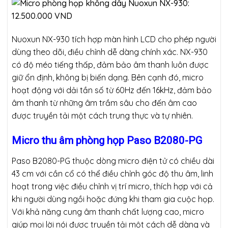
Nuoxun NX-930 tích hợp màn hình LCD cho phép người
dùng theo dõi, điều chỉnh dễ dàng chính xác. NX-930
có độ méo tiếng thấp, đảm bảo âm thanh luôn được
giữ ổn định, không bị biến dạng. Bên cạnh đó, micro
hoạt động với dải tần số từ 60Hz đến 16kHz, đảm bảo
âm thanh từ những âm trầm sâu cho đến âm cao
được truyền tải một cách trung thực và tự nhiên.
Micro thu âm phòng họp Paso B2080-PG
Paso B2080-PG thuộc dòng micro điện tử có chiều dài
43 cm với cần cổ có thể điều chỉnh góc độ thu âm, linh
hoạt trong việc điều chỉnh vị trí micro, thích hợp với cả
khi người dùng ngồi hoặc đứng khi tham gia cuộc họp.
Với khả năng cung âm thanh chất lượng cao, micro
giúp mọi lời nói được truyền tải một cách dễ dàng và