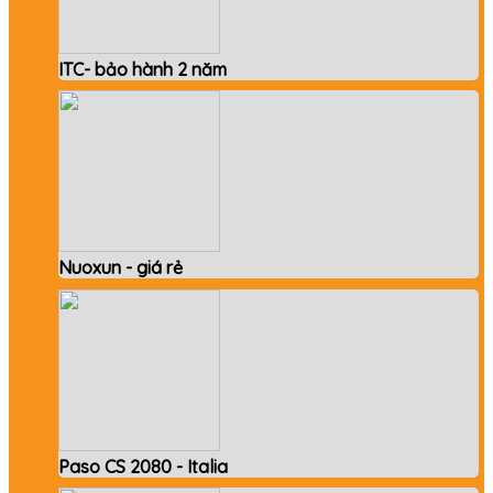
ITC- bảo hành 2 năm
Nuoxun - giá rẻ
Paso CS 2080 - Italia