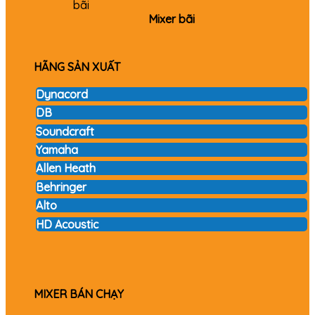
Mixer bãi
HÃNG SẢN XUẤT
Dynacord
DB
Soundcraft
Yamaha
Allen Heath
Behringer
Alto
HD Acoustic
MIXER BÁN CHẠY