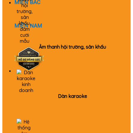
MIỀN BẮC
0982 655 355
MIỀN NAM
0979 520 980
Âm thanh hội trường, sân khấu
Dàn karaoke