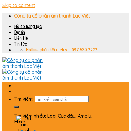
Skip to content
Công ty cổ phần âm thanh Lạc Việt
Hồ sơ năng lực
Dự án
Liên Hệ
Tin tức
Hotline phản hồi dịch vụ: 097 639 2222
Trang chủ
Bộ dàn
Tìm kiếm:
Tìm kiếm nhiều: Loa, Cục đẩy, Amply,
Mixer...