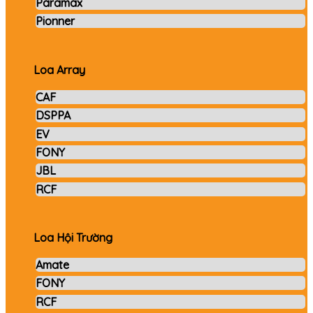
Paramax
Pionner
Loa Array
CAF
DSPPA
EV
FONY
JBL
RCF
Loa Hội Trường
Amate
FONY
RCF