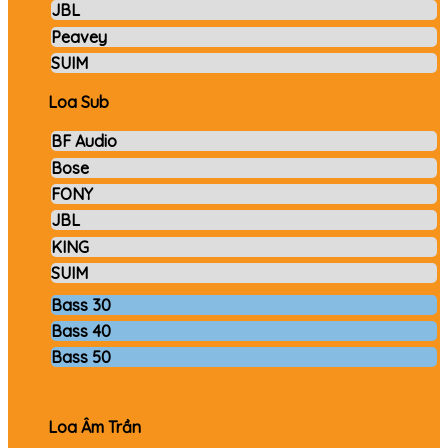
JBL
Peavey
SUIM
Loa Sub
BF Audio
Bose
FONY
JBL
KING
SUIM
Bass 30
Bass 40
Bass 50
Loa Âm Trần