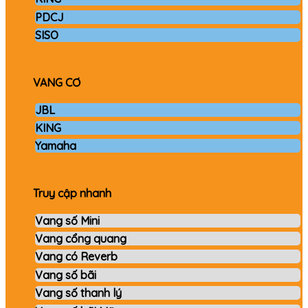
PDCJ
SISO
VANG CƠ
JBL
KING
Yamaha
Truy cập nhanh
Vang số Mini
Vang cổng quang
Vang có Reverb
Vang số bãi
Vang số thanh lý