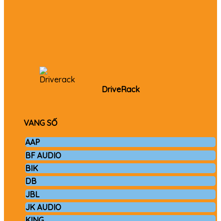
DriveRack
VANG SỐ
AAP
BF AUDIO
BIK
DB
JBL
JK AUDIO
KING