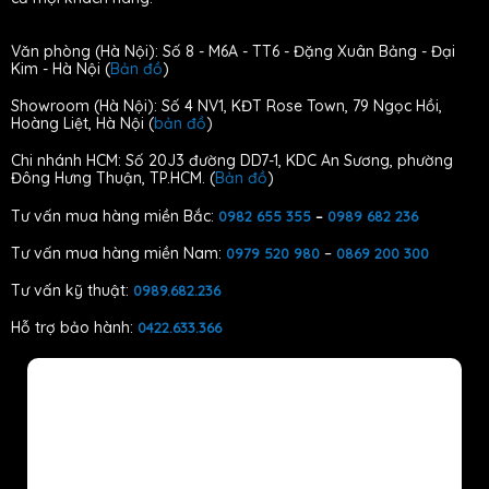
Văn phòng (Hà Nội): Số 8 - M6A - TT6 - Đặng Xuân Bảng - Đại
Kim - Hà Nội (
Bản đồ
)
Showroom (Hà Nội): Số 4 NV1, KĐT Rose Town, 79 Ngọc Hồi,
Hoàng Liệt, Hà Nội (
bản đồ
)
Chi nhánh HCM: Số 20J3 đường DD7-1, KDC An Sương, phường
Đông Hưng Thuận, TP.HCM. (
Bản đồ
)
Tư vấn mua hàng miền Bắc:
0982 655 355
–
0989 682 236
Tư vấn mua hàng miền Nam:
–
0979 520 980
0869 200 300
Tư vấn kỹ thuật:
0989.682.236
Hỗ trợ bảo hành:
0422.633.366