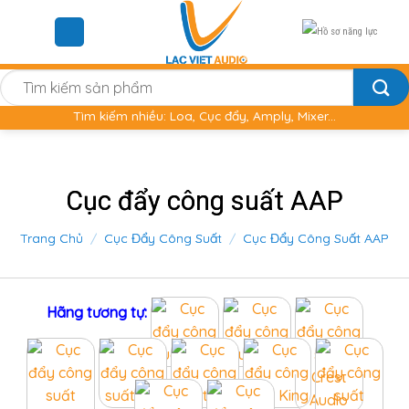
Skip
to
content
Tìm
kiếm:
Tìm kiếm nhiều: Loa, Cục đẩy, Amply, Mixer...
Cục đẩy công suất AAP
Trang Chủ
/
Cục Đẩy Công Suất
/
Cục Đẩy Công Suất AAP
Hãng tương tự: