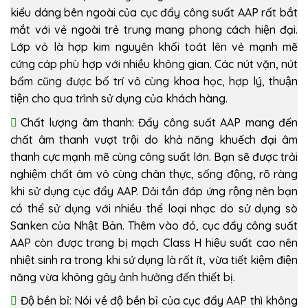
kiểu dáng bên ngoài của cục đẩy công suất AAP rất bắt
mắt với vẻ ngoài trẻ trung mang phong cách hiện đại.
Lớp vỏ là hợp kim nguyên khối toát lên vẻ mạnh mẽ
cứng cáp phù hợp với nhiều không gian. Các nút vặn, nút
bấm cũng được bố trí vô cùng khoa học, hợp lý, thuận
tiện cho qua trình sử dụng của khách hàng.
Chất lượng âm thanh: Đẩy công suất AAP mang đến
chất âm thanh vượt trội do khả năng khuếch đại âm
thanh cực mạnh mẽ cùng công suất lớn. Bạn sẽ được trải
nghiệm chất âm vô cùng chân thực, sống động, rõ ràng
khi sử dụng cục đẩy AAP. Dải tần đáp ứng rộng nên bạn
có thể sử dụng với nhiều thể loại nhạc do sử dụng sò
Sanken của Nhật Bản. Thêm vào đó, cục đẩy công suất
AAP còn được trang bị mạch Class H hiệu suất cao nên
nhiệt sinh ra trong khi sử dụng là rất ít, vừa tiết kiệm điện
năng vừa không gây ảnh hưởng đến thiết bị.
Độ bền bỉ: Nói về độ bền bỉ của cục đẩy AAP thì không