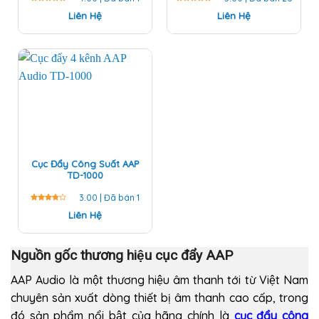
Được
Liên Hệ
Được
Liên Hệ
xếp
xếp hạng
hạng
5
5 sao
4.00
5
sao
Cục Đẩy Công Suất AAP
TD-1000
3.00 | Đã bán 1
Được
Liên Hệ
xếp
hạng
Nguồn gốc thương hiệu cục đẩy AAP
3.00
5 sao
AAP Audio là một thương hiệu âm thanh tới từ Việt Nam
chuyên sản xuất dòng thiết bị âm thanh cao cấp, trong
đó sản phẩm nổi bật của hãng chính là
cục đẩy công