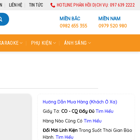
N
LIÊN HỆ
TIN TỨC
HOTLINE PHẢN HỒI DỊCH VỤ: 097 639 2222
MIỀN BẮC
MIỀN NAM
0982 655 355
0979 520 980
KARAOKE
PHỤ KIỆN
ÁNH SÁNG
Hướng Dẫn Mua Hàng (Khách Ở Xa)
Giấy Tờ:
CO - CQ Đẩy Đủ
Tìm Hiểu
Hàng Nào Cũng Có
Tìm Hiểu
Đổi Mới Linh Kiện
Trong Suốt Thời Gian Bảo
Hành.
Tìm Hiểu