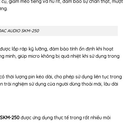
c cụ, giảm méo tiếng và hú rít, đảm bảo sự chân thật, mượt
ợng.
UDAC AUDIO SKM-250
ược lắp ráp kỹ lưỡng, đảm bảo tính ổn định khi hoạt
ông minh, giúp micro không bị quá nhiệt khi sử dụng trong
 thời lượng pin kéo dài, cho phép sử dụng liên tục trong
ện trải nghiệm sử dụng của người dùng thoải mái, lâu dài
 SKM-250
được ứng dụng thực tế trong rất nhiều môi