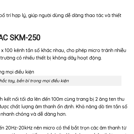
 trí hợp lý, giúp người dùng dễ dàng thao tác và thiết
DAC SKM-250
x 100 kênh tần số khác nhau, cho phép micro tránh nhiễu
 trường có nhiều thiết bị không dây hoạt động.
ắc tay, bền bỉ trong mọi điều kiện
ết nối tối đa lên đến 100m cùng trang bị 2 ăng ten thu
được chất lượng âm thanh ổn định. Khả năng dò tìm tần số
ên nhanh chóng và dễ dàng hơn.
ến 20Hz-20kHz nên micro có thể bắt trọn các âm thanh từ