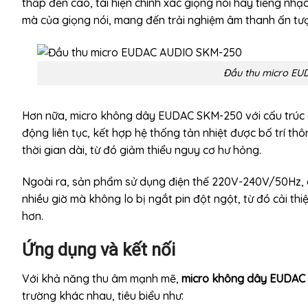
thấp đến cao, tái hiện chính xác giọng nói hay tiếng nhạ
mà của giọng nói, mang đến trải nghiệm âm thanh ấn tư
Đầu thu micro E
Hơn nữa, micro không dây EUDAC SKM-250 với cấu trúc đ
động liên tục, kết hợp hệ thống tản nhiệt được bố trí th
thời gian dài, từ đó giảm thiểu nguy cơ hư hỏng.
Ngoài ra, sản phẩm sử dụng điện thế 220V-240V/50Hz, có
nhiều giờ mà không lo bị ngắt pin đột ngột, từ đó cải thi
hơn.
Ứng dụng và kết nối
Với khả năng thu âm mạnh mẽ,
micro không dây EUDAC
trường khác nhau, tiêu biểu như: