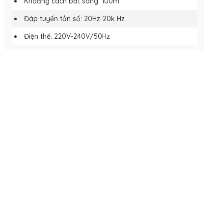
Khoảng cách bắt sóng: 100m
Đáp tuyến tần số: 20Hz-20k Hz
Điện thế: 220V-240V/50Hz