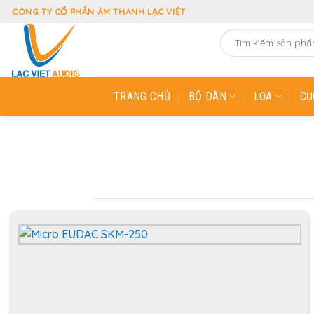
Skip
CÔNG TY CỔ PHẦN ÂM THANH LẠC VIỆT
to
Tìm
content
kiếm:
TRANG CHỦ
BỘ DÀN
LOA
CỤ