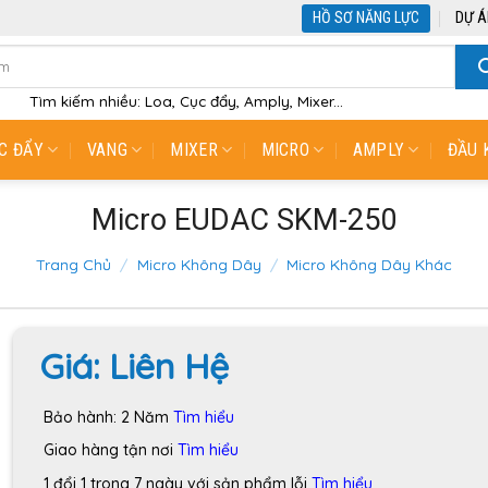
HỒ SƠ NĂNG LỰC
DỰ Á
Tìm kiếm nhiều: Loa, Cục đẩy, Amply, Mixer...
C ĐẨY
VANG
MIXER
MICRO
AMPLY
ĐẦU 
Micro EUDAC SKM-250
Trang Chủ
/
Micro Không Dây
/
Micro Không Dây Khác
Giá:
Liên Hệ
Bảo hành: 2 Năm
Tìm hiểu
Giao hàng tận nơi
Tìm hiểu
1 đổi 1 trong 7 ngày với sản phẩm lỗi
Tìm hiểu