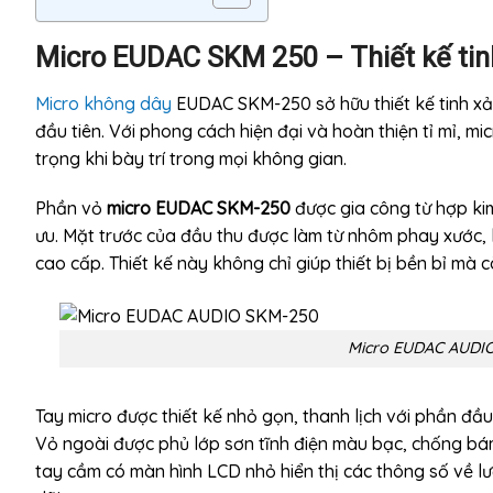
Micro EUDAC SKM 250 – Thiết kế tin
Micro không dây
EUDAC SKM-250 sở hữu thiết kế tinh xả
đầu tiên. Với phong cách hiện đại và hoàn thiện tỉ mỉ, 
trọng khi bày trí trong mọi không gian.
Phần vỏ
micro EUDAC SKM-250
được gia công từ hợp kim
ưu. Mặt trước của đầu thu được làm từ nhôm phay xước,
cao cấp. Thiết kế này không chỉ giúp thiết bị bền bỉ mà 
Micro EUDAC AUDIO
Tay micro được thiết kế nhỏ gọn, thanh lịch với phần đầ
Vỏ ngoài được phủ lớp sơn tĩnh điện màu bạc, chống bá
tay cầm có màn hình LCD nhỏ hiển thị các thông số về l