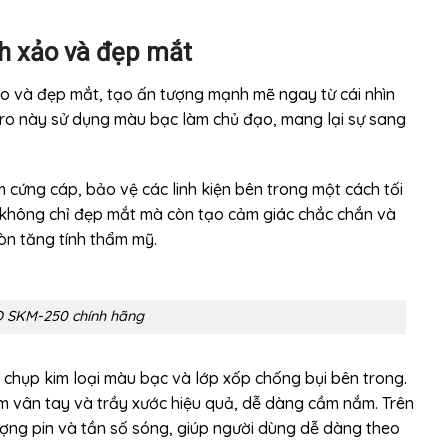
h xảo và đẹp mắt
o và đẹp mắt, tạo ấn tượng mạnh mẽ ngay từ cái nhìn
micro này sử dụng màu bạc làm chủ đạo, mang lại sự sang
 cứng cáp, bảo vệ các linh kiện bên trong một cách tối
 không chỉ đẹp mắt mà còn tạo cảm giác chắc chắn và
còn tăng tính thẩm mỹ.
 SKM-250 chính hãng
u chụp kim loại màu bạc và lớp xốp chống bụi bên trong.
m vân tay và trầy xước hiệu quả, dễ dàng cầm nắm. Trên
ượng pin và tần số sóng, giúp người dùng dễ dàng theo