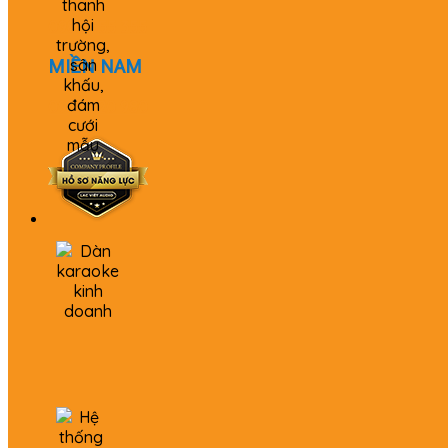
0982 655 355
MIỀN NAM
0979 520 980