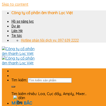
Skip to content
Công ty cổ phần âm thanh Lạc Việt
Hồ sơ năng lực
Dự án
Liên Hệ
Tin tức
Hotline phản hồi dịch vụ: 097 639 2222
Trang chủ
Bộ dàn
Tìm kiếm:
Tìm kiếm nhiều: Loa, Cục đẩy, Amply, Mixer...
MIỀN BẮC