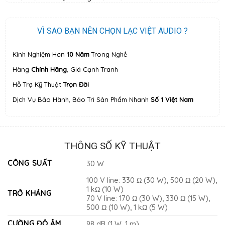
VÌ SAO BẠN NÊN CHỌN LẠC VIỆT AUDIO ?
Kinh Nghiệm Hơn
10 Năm
Trong Nghề
Hàng
Chính Hãng
, Giá Cạnh Tranh
Hỗ Trợ Kỹ Thuật
Trọn Đời
Dịch Vụ Bảo Hành, Bảo Trì Sản Phẩm Nhanh
Số 1 Việt Nam
THÔNG SỐ KỸ THUẬT
CÔNG SUẤT
30 W
100 V line: 330 Ω (30 W), 500 Ω (20 W),
1 kΩ (10 W)
TRỞ KHÁNG
70 V line: 170 Ω (30 W), 330 Ω (15 W),
500 Ω (10 W), 1 kΩ (5 W)
CƯỜNG ĐỘ ÂM
98 dB (1 W, 1 m)