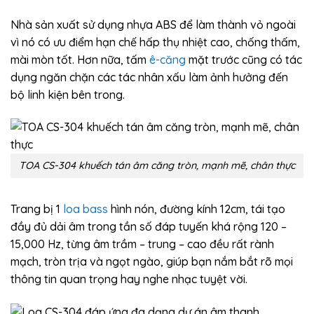
Nhà sản xuất sử dụng nhựa ABS để làm thành vỏ ngoài
vì nó có ưu điểm hạn chế hấp thụ nhiệt cao, chống thấm,
mài mòn tốt. Hơn nữa, tấm
ê-căng
mặt trước cũng có tác
dụng ngăn chặn các tác nhân xấu làm ảnh hưởng đến
bộ linh kiện bên trong.
TOA CS-304 khuếch tán âm căng tròn, mạnh mẽ, chân thực
Trang bị 1
loa bass
hình nón, đường kính 12cm, tái tạo
đầy đủ dải âm trong tần số đáp tuyến khá rộng 120 –
15,000 Hz, từng âm trầm – trung – cao đều rất rành
mạch, tròn trịa và ngọt ngào, giúp bạn nắm bắt rõ mọi
thông tin quan trọng hay nghe nhạc tuyệt vời.