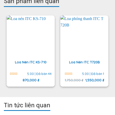
Sản phẩm liên quan
Loa Nén ITC KS-710
Loa Nén ITC T720B
5.00 | Đã bán 44
5.00 | Đã bán 1
Được xếp
870,000
₫
1,750,000
Được xếp
₫
1,550,000
₫
hạng
5
5
hạng
5.00
sao
5 sao
Tin tức liên quan