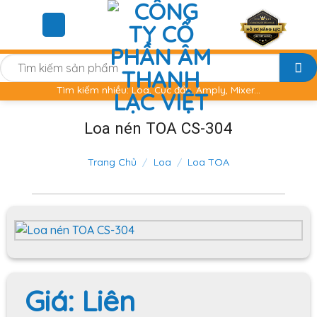
Skip
to
content
Tìm
kiếm:
Tìm kiếm nhiều: Loa, Cục đẩy, Amply, Mixer...
Loa nén TOA CS-304
Trang Chủ
/
Loa
/
Loa TOA
Giá:
Liên