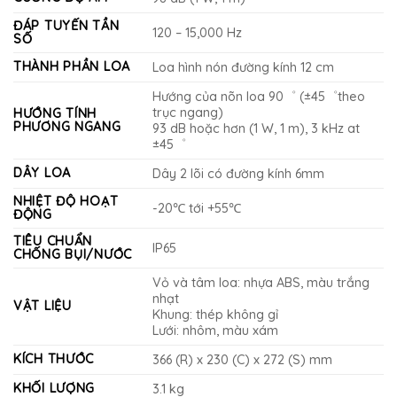
ĐÁP TUYẾN TẦN
120 – 15,000 Hz
SỐ
THÀNH PHẦN LOA
Loa hình nón đường kính 12 cm
Hướng của nõn loa 90゜ (±45゜theo
trục ngang)
HƯỚNG TÍNH
PHƯƠNG NGANG
93 dB hoặc hơn (1 W, 1 m), 3 kHz at
±45゜
DÂY LOA
Dây 2 lõi có đường kính 6mm
NHIỆT ĐỘ HOẠT
-20℃ tới +55℃
ĐỘNG
TIÊU CHUẨN
IP65
CHỐNG BỤI/NƯỚC
Vỏ và tâm loa: nhựa ABS, màu trắng
nhạt
VẬT LIỆU
Khung: thép không gỉ
Lưới: nhôm, màu xám
KÍCH THƯỚC
366 (R) x 230 (C) x 272 (S) mm
KHỐI LƯỢNG
3.1 kg