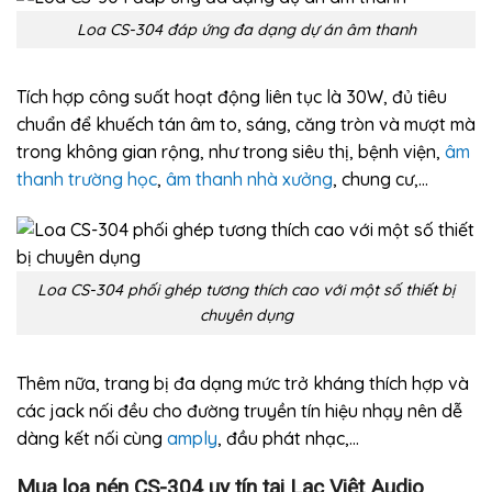
Loa CS-304 đáp ứng đa dạng dự án âm thanh
Tích hợp công suất hoạt động liên tục là 30W, đủ tiêu
chuẩn để khuếch tán âm to, sáng, căng tròn và mượt mà
trong không gian rộng, như trong siêu thị, bệnh viện,
âm
thanh trường học
,
âm thanh nhà xưởng
, chung cư,…
Loa CS-304 phối ghép tương thích cao với một số thiết bị
chuyên dụng
Thêm nữa, trang bị đa dạng mức trở kháng thích hợp và
các jack nối đều cho đường truyền tín hiệu nhạy nên dễ
dàng kết nối cùng
amply
, đầu phát nhạc,…
Mua loa nén CS-304 uy tín tại Lạc Việt Audio