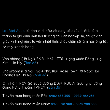
Lạc Việt Audio
là đơn vị đi đầu về cung cấp các thiết bị âm
thanh từ gia đình đến hội trường chuyên nghiệp. Kỹ thuật viên
giàu kinh nghiệm, tư vấn nhiệt tình, chắc chắn sẽ làm hài lòng tất
cả mọi khách hàng.
Văn phòng (Hà Nội): Số 8 - M6A - TT6 - Đặng Xuân Bảng - Đại
Kim - Hà Nội (
Bản đồ
)
Showroom (Hà Nội): Số 4 NV1, KĐT Rose Town, 79 Ngọc Hồi,
Hoàng Liệt, Hà Nội (
bản đồ
)
Chi nhánh HCM: Số 20J3 đường DD7-1, KDC An Sương, phường
Đông Hưng Thuận, TP.HCM. (
Bản đồ
)
Tư vấn mua hàng miền Bắc:
0982 655 355
–
0989 682 236
Tư vấn mua hàng miền Nam:
–
0979 520 980
0869 200 300