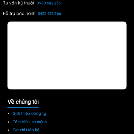
Tư vấn kỹ thuật:
0989.682.236
Hỗ trợ bảo hành:
0422.633.366
Về chúng tôi
Giới thiệu công ty
Tầm nhìn, sứ mệnh
Địa chỉ Liên hệ