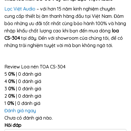
Lạc Việt Audio
– với hơn 15 năm kinh nghiệm chuyên
cung cấp thiết bị âm thanh hàng đầu tại Việt Nam. Đảm
bảo những ưu đãi tốt nhất cùng bảo hành 100% và hàng
nhập khẩu chất lượng cao khi bạn đến mua dòng
loa
CS-304
tại đây. Đến với showroom của chúng tôi, để có
những trải nghiệm tuyệt vời mà bạn không ngờ tới.
Review Loa nén TOA CS-304
5
0%
| 0 đánh giá
4
0%
| 0 đánh giá
3
0%
| 0 đánh giá
2
0%
| 0 đánh giá
1
0%
| 0 đánh giá
Đánh giá ngay
Chưa có đánh giá nào.
Hỏi đáp