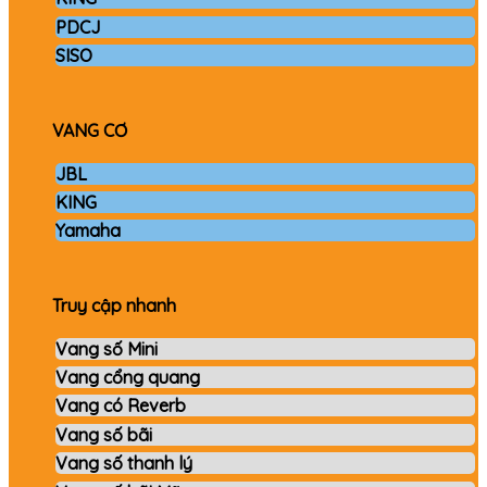
PDCJ
SISO
VANG CƠ
JBL
KING
Yamaha
Truy cập nhanh
Vang số Mini
Vang cổng quang
Vang có Reverb
Vang số bãi
Vang số thanh lý