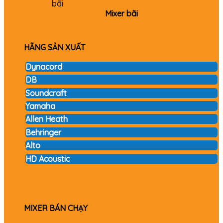
Mixer bãi
HÃNG SẢN XUẤT
Dynacord
DB
Soundcraft
Yamaha
Allen Heath
Behringer
Alto
HD Acoustic
MIXER BÁN CHẠY