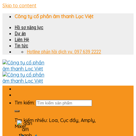
Skip to content
Công ty cổ phần âm thanh Lạc Việt
Hồ sơ năng lực
Dự án
Liên Hệ
Tin tức
Hotline phản hồi dịch vụ: 097 639 2222
Trang chủ
Bộ dàn
Tìm kiếm:
Tìm kiếm nhiều: Loa, Cục đẩy, Amply,
Mixer...