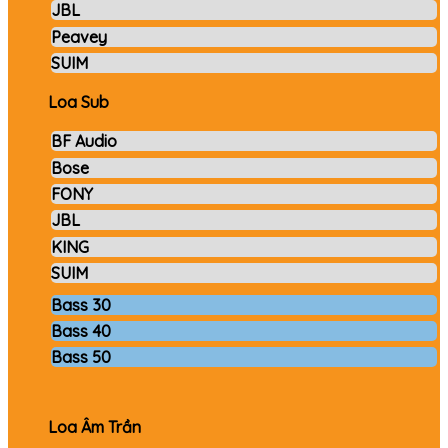
JBL
Peavey
SUIM
Loa Sub
BF Audio
Bose
FONY
JBL
KING
SUIM
Bass 30
Bass 40
Bass 50
Loa Âm Trần