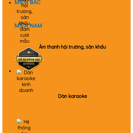
MIỀN BẮC
0982 655 355
MIỀN NAM
0979 520 980
Âm thanh hội trường, sân khấu
Dàn karaoke