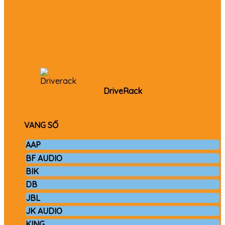
DriveRack
VANG SỐ
AAP
BF AUDIO
BIK
DB
JBL
JK AUDIO
KING