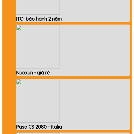
ITC- bảo hành 2 năm
Nuoxun - giá rẻ
Paso CS 2080 - Italia