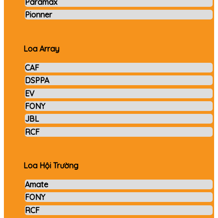
Paramax
Pionner
Loa Array
CAF
DSPPA
EV
FONY
JBL
RCF
Loa Hội Trường
Amate
FONY
RCF