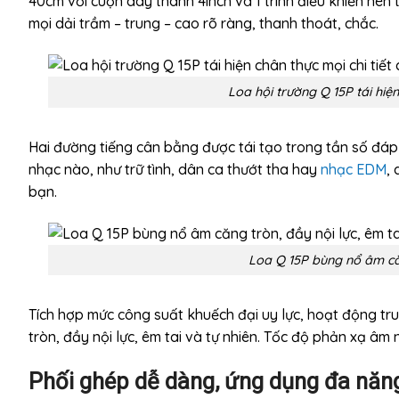
40cm với cuộn dây thanh 4inch và 1 trình điều khiển nén 
mọi dải trầm – trung – cao rõ ràng, thanh thoát, chắc.
Loa hội trường Q 15P tái hiện
Hai đường tiếng cân bằng được tái tạo trong tần số đáp 
nhạc nào, như trữ tình, dân ca thướt tha hay
nhạc EDM
,
bạn.
Loa Q 15P bùng nổ âm căn
Tích hợp mức công suất khuếch đại uy lực, hoạt động t
tròn, đầy nội lực, êm tai và tự nhiên. Tốc độ phản xạ â
Phối ghép dễ dàng, ứng dụng đa năn