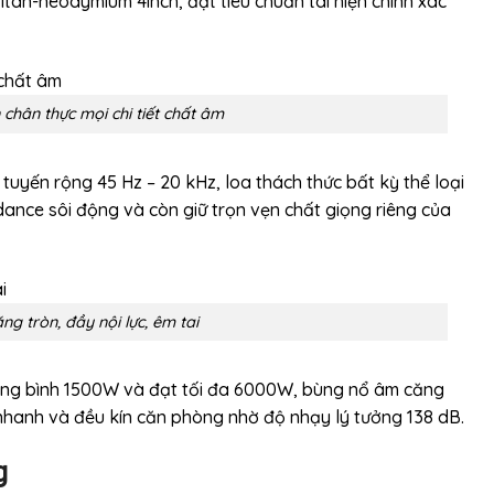
titan-neodymium 4inch, đạt tiêu chuẩn tái hiện chính xác
 chân thực mọi chi tiết chất âm
tuyến rộng 45 Hz – 20 kHz, loa thách thức bất kỳ thể loại
 dance sôi động và còn giữ trọn vẹn chất giọng riêng của
g tròn, đầy nội lực, êm tai
rung bình 1500W và đạt tối đa 6000W, bùng nổ âm căng
m nhanh và đều kín căn phòng nhờ độ nhạy lý tưởng 138 dB.
g