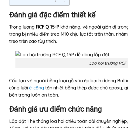
Đánh giá đặc điể
m thiết kế
Trọng lượng
RCF Q 15-P
khá nặng, vẻ ngoài giản dị tron
trang bị nhiều điểm treo M10 chịu lực tốt trên thân, nh
treo trên cao tùy thích.
Loa hội trường RCF 
Cấu tạo vỏ ngoài bằng loại gỗ ván ép bạch dương Balti
cùng lưới
ê-căng
tản nhiệt bằng thép được phủ epoxy, giú
bên trong luôn an toàn.
Đánh giá ưu điểm chức năng
Lắp đặt 1 hệ thống loa hai chiều toàn dải chuyên nghiệ