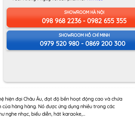
SHOWROOM HÀ NỘI
098 968 2236 - 0982 655 355
SHOWROOM HỒ CHÍ MINH
0979 520 980 - 0869 200 300
ệ hiện đại Châu Âu, đạt độ bền hoạt động cao và chứa
chọn của hàng hàng. Nó được ứng dụng nhiều trong các
như nghe nhạc, biểu diễn, hát karaoke,…