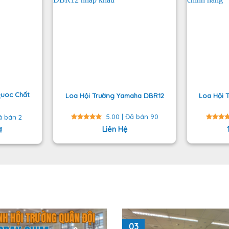
Quoc Chất
Loa Hội Trường Yamaha DBR12
Loa Hội 
5.00 | Đã bán 90
ã bán 2
Được
Liên Hệ
Được
₫
xếp hạng
xếp h
5
5 sao
5
5 sa
03