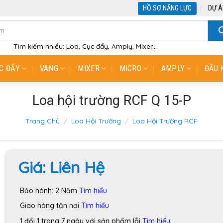
HỒ SƠ NĂNG LỰC
DỰ Á
Tìm kiếm nhiều: Loa, Cục đẩy, Amply, Mixer...
C ĐẨY
VANG
MIXER
MICRO
AMPLY
ĐẦU 
Loa hội trường RCF Q 15-P
Trang Chủ
/
Loa Hội Trường
/
Loa Hội Trường RCF
Giá:
Liên Hệ
Bảo hành: 2 Năm
Tìm hiểu
Giao hàng tận nơi
Tìm hiểu
1 đổi 1 trong 7 ngày với sản phẩm lỗi
Tìm hiểu