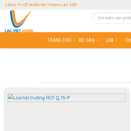
Skip
CÔNG TY CỔ PHẦN ÂM THANH LẠC VIỆT
to
Tìm
content
kiếm:
TRANG CHỦ
BỘ DÀN
LOA
CỤ