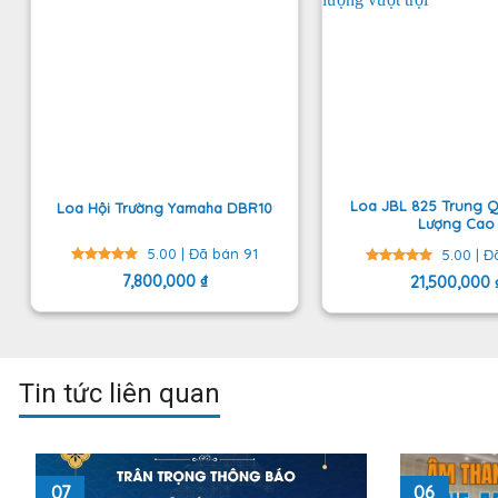
Loa JBL 825 Trung 
Loa Hội Trường Yamaha DBR10
Lượng Cao
5.00 | Đã bán 91
5.00 | Đ
Được
7,800,000
₫
Được
21,500,000
xếp hạng
xếp hạng
5
5 sao
5.00
5
sao
Tin tức liên quan
07
06