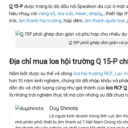
Q 15-P
được trang bị độ đầu nối Speakon đa cực ở mặt s
hiệu nhạy với
vang số
,
loa sub
,
mixer
,
amply
,…thiết lập
trời,
âm thanh hội trường,
hộp đêm,
âm thanh quán bar
,
Q 15P phối ghép đơn giản và p
Địa chỉ mua loa hội trường Q 15-P
ch
Nắm bắt được xu thế về dòng
loa hội trường RCF
,
Lạc Vi
hơn 10 năm kinh nghiệm, chúng tôi đã nhập khẩu và phâ
đắn đo về chất lượng cũng như giá thành của
loa RCF Q
là những trải nghiệm thực tế mà còn những ưu đãi chưa 
Duy Shinota
Là người kinh doanh trong lĩnh vực âm th
nhà phân phối thiết bị âm thanh số 1 Việt Nam.Chúng tôi chu
âm thanh chuyên nghiệp có chất lượng tốt nhất cùng mức gia