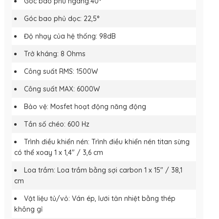
Góc bao phủ ngang:40°
Góc bao phủ dọc: 22,5°
Độ nhạy của hệ thống: 98dB
Trở kháng: 8 Ohms
Công suất RMS: 1500W
Công suất MAX: 6000W
Bảo vệ: Mosfet hoạt động năng động
Tần số chéo: 600 Hz
Trình điều khiển nén: Trình điều khiển nén titan sừng
có thể xoay 1 x 1,4″ / 3,6 cm
Loa trầm: Loa trầm bằng sợi carbon 1 x 15″ / 38,1
cm
Vật liệu tủ/vỏ: Ván ép, lưới tản nhiệt bằng thép
không gỉ