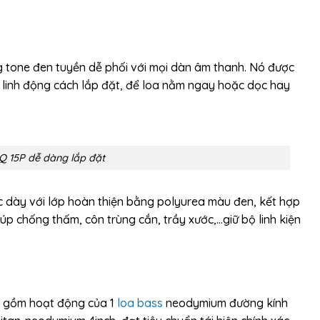
g tone đen tuyền dễ phối với mọi dàn âm thanh. Nó được
ằm linh động cách lắp đặt, để loa nằm ngay hoặc dọc hay
Q 15P dễ dàng lắp đặt
c dày với lớp hoàn thiện bằng polyurea màu đen, kết hợp
p chống thấm, côn trùng cắn, trầy xước,…giữ bộ linh kiện
p, gồm hoạt động của 1
loa bass
neodymium đường kính