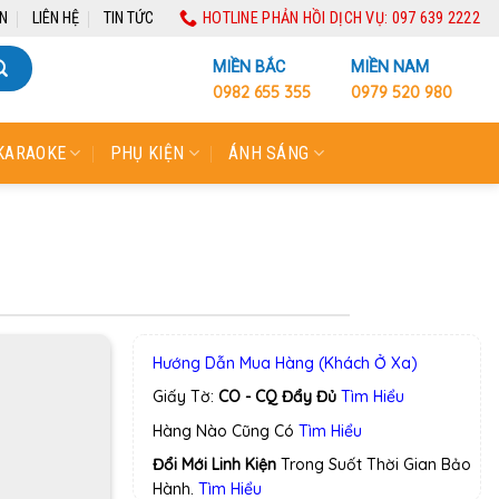
N
LIÊN HỆ
TIN TỨC
HOTLINE PHẢN HỒI DỊCH VỤ: 097 639 2222
MIỀN BẮC
MIỀN NAM
0982 655 355
0979 520 980
KARAOKE
PHỤ KIỆN
ÁNH SÁNG
Hướng Dẫn Mua Hàng (Khách Ở Xa)
Giấy Tờ:
CO - CQ Đẩy Đủ
Tìm Hiểu
Hàng Nào Cũng Có
Tìm Hiểu
Đổi Mới Linh Kiện
Trong Suốt Thời Gian Bảo
Hành.
Tìm Hiểu