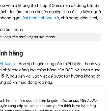
au và trở kháng thích hợp 8 Ohms nên dễ dàng bắt tín
 thành dàn âm thanh chuyên nghiệp cho các sự kiện ngoài
 phòng gym,
âm thanh phòng trà
, nhà hàng, đám cưới,…
hù hợp cho nhiều dự án âm thanh
ính hãng
ệt Audio
– đơn vị chuyên cung cấp thiết bị âm thanh với
n phối các dòng loa chính hãng của RCF. Nếu bạn đang
 15-P
, hãy đến với Lạc Việt để được tận hưởng không chỉ
từng có khi mua dòng loa này.
anh hơn 15 năm qua ,tôi hiện là giám đốc tại
Lạc Việt Audio
-
yên cung cấp và setup các sản phẩm thiết bị và hệ thống
́ cạnh tranh hàng đầu tại thị trường trong nước