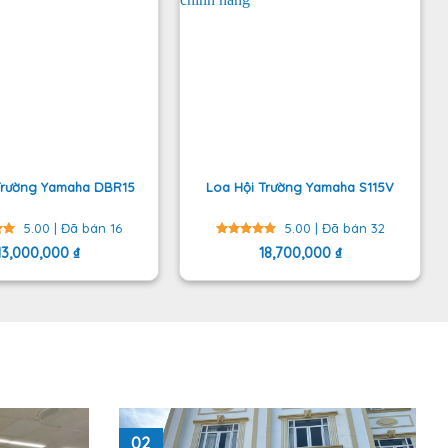
Trường Yamaha DBR15
Loa Hội Trường Yamaha S115V
5.00 | Đã bán 16
5.00 | Đã bán 32
13,000,000
₫
Được
18,700,000
₫
ạng
xếp hạng
o
5
5 sao
02