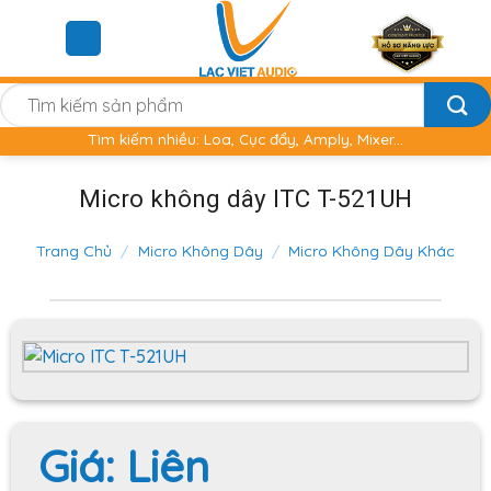
Skip
to
content
Tìm
kiếm:
Tìm kiếm nhiều: Loa, Cục đẩy, Amply, Mixer...
Micro không dây ITC T-521UH
Trang Chủ
/
Micro Không Dây
/
Micro Không Dây Khác
Giá:
Liên