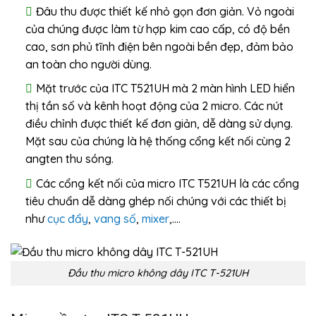
Đâu thu được thiết kế nhỏ gọn đơn giản. Vỏ ngoài
của chúng được làm từ hợp kim cao cấp, có độ bền
cao, sơn phủ tĩnh điện bên ngoài bền đẹp, đảm bảo
an toàn cho người dùng.
Mặt trước của ITC T521UH mà 2 màn hình LED hiển
thị tần số và kênh hoạt động của 2 micro. Các nút
điều chỉnh được thiết kế đơn giản, dễ dàng sử dụng.
Mặt sau của chúng là hệ thống cổng kết nối cùng 2
angten thu sóng.
Các cổng kết nối của micro ITC T521UH là các cổng
tiêu chuẩn dễ dàng ghép nối chúng với các thiết bị
như
cục đẩy
,
vang số
,
mixer
,….
Đầu thu micro không dây ITC T-521UH