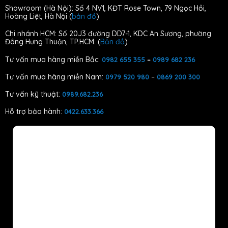
Showroom (Hà Nội): Số 4 NV1, KĐT Rose Town, 79 Ngọc Hồi,
Hoàng Liệt, Hà Nội (
bản đồ
)
Chi nhánh HCM: Số 20J3 đường DD7-1, KDC An Sương, phường
Đông Hưng Thuận, TP.HCM. (
Bản đồ
)
Tư vấn mua hàng miền Bắc:
0982 655 355
–
0989 682 236
Tư vấn mua hàng miền Nam:
–
0979 520 980
0869 200 300
Tư vấn kỹ thuật:
0989.682.236
Hỗ trợ bảo hành:
0422.633.366