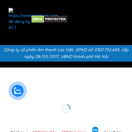
Công ty cổ phần âm thanh Lạc Việt. GPKD số: 0107.752.669, cấp
ngày 08/03/2017, UBND thành phố Hà Nội