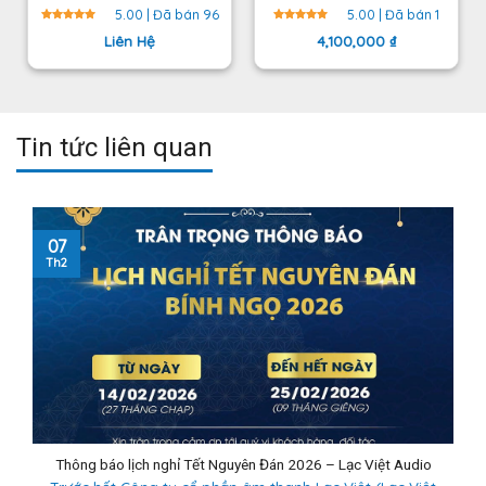
5.00 | Đã bán 96
5.00 | Đã bán 1
Được
Liên Hệ
Được
4,100,000
₫
xếp hạng
xếp hạng
5
5 sao
5.00
5
sao
Tin tức liên quan
07
Th2
Thông báo lịch nghỉ Tết Nguyên Đán 2026 – Lạc Việt Audio