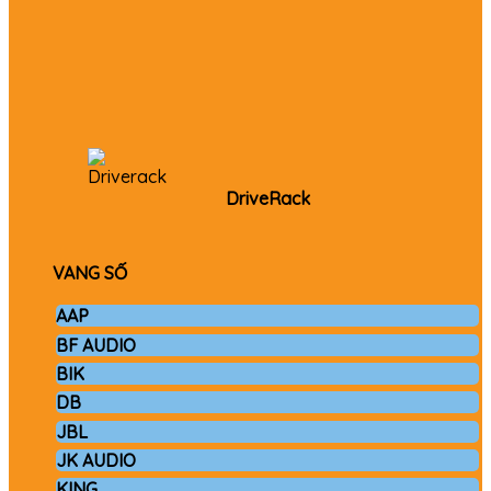
DriveRack
VANG SỐ
AAP
BF AUDIO
BIK
DB
JBL
JK AUDIO
KING