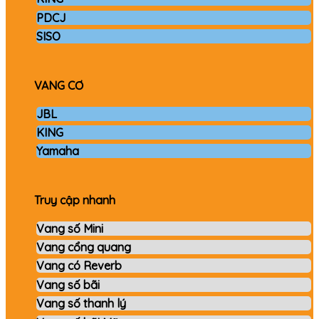
PDCJ
SISO
VANG CƠ
JBL
KING
Yamaha
Truy cập nhanh
Vang số Mini
Vang cổng quang
Vang có Reverb
Vang số bãi
Vang số thanh lý