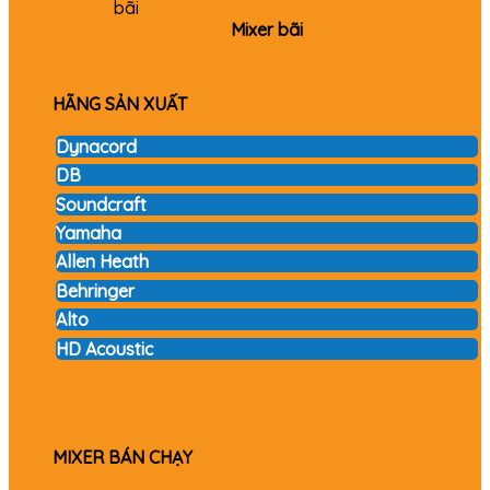
Mixer bãi
HÃNG SẢN XUẤT
Dynacord
DB
Soundcraft
Yamaha
Allen Heath
Behringer
Alto
HD Acoustic
MIXER BÁN CHẠY