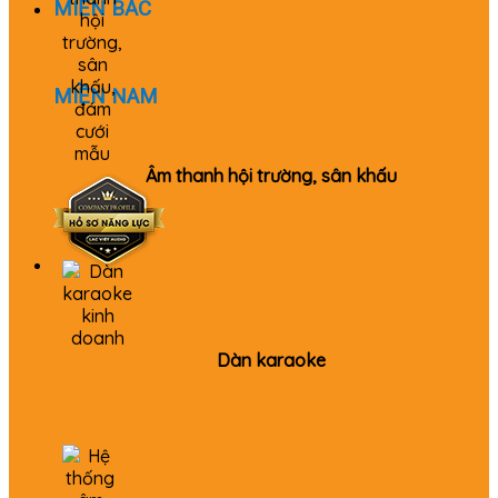
MIỀN BẮC
0982 655 355
MIỀN NAM
0979 520 980
Âm thanh hội trường, sân khấu
Dàn karaoke