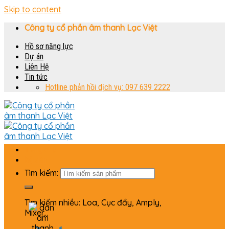
Skip to content
Công ty cổ phần âm thanh Lạc Việt
Hồ sơ năng lực
Dự án
Liên Hệ
Tin tức
Hotline phản hồi dịch vụ: 097 639 2222
Trang chủ
Bộ dàn
Tìm kiếm:
Tìm kiếm nhiều: Loa, Cục đẩy, Amply,
Mixer...