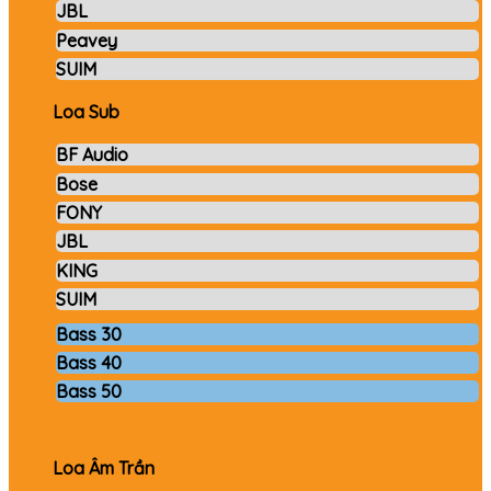
JBL
Peavey
SUIM
Loa Sub
BF Audio
Bose
FONY
JBL
KING
SUIM
Bass 30
Bass 40
Bass 50
Loa Âm Trần