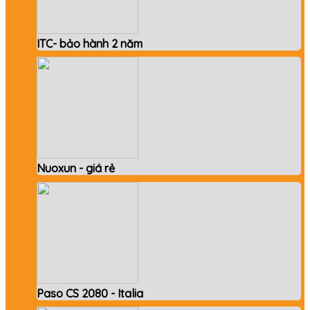
ITC- bảo hành 2 năm
Nuoxun - giá rẻ
Paso CS 2080 - Italia