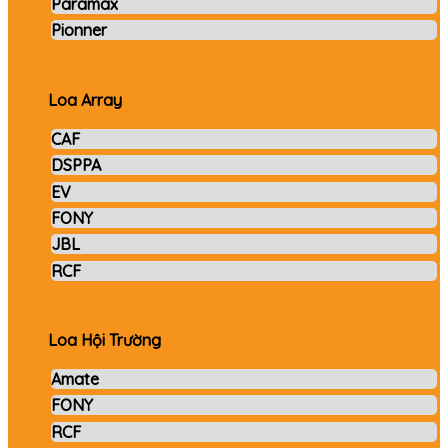
Paramax
Pionner
Loa Array
CAF
DSPPA
EV
FONY
JBL
RCF
Loa Hội Trường
Amate
FONY
RCF